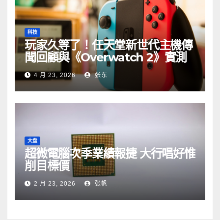
科技
玩家久等了！任天堂新世代主機傳
聞回顧與《Overwatch 2》實測
4 月 23, 2026
张东
大盘
超微電腦次季業績報捷 大行唱好惟
削目標價
2 月 23, 2026
张帆