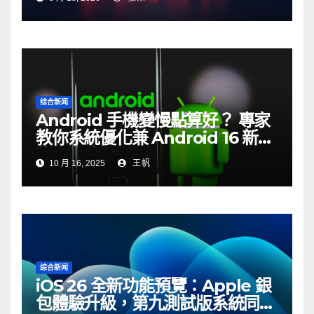
综合新闻
Android 手機變慢點算好？ 專家
教你系統優化兼 Android 16 新功
能全攻略
10 月 16, 2025
王帆
综合新闻
iOS 26 全新功能預覽：Apple 銀
包體驗升級，第九測試版系統同步