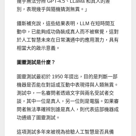
幾乎無法分辨 GPT-4.5、LLaMa 和真人的差
別，表現幾乎與隨機猜測無異。」
鍾斯補充說，這些結果表明，LLM 在短時間互
動中，已能夠成功偽裝成真人而不被察覺，這對
於人工智慧未來在日常溝通中的應用潛力，具有
相當大的啟示意義。
圖靈測試是什麼？
圖靈測試最初於 1950 年提出，目的是判斷一部
機器是否能在對話或互動中表現得與人類無異。
測試中，一名審問者透過文字與兩名受試者交
談，其中一位是真人，另一位則是電腦。如果審
問者無法準確辨別誰是真人，則代表這部機器成
功通過了圖靈測試。
這項測試多年來被視為檢驗人工智慧是否具備