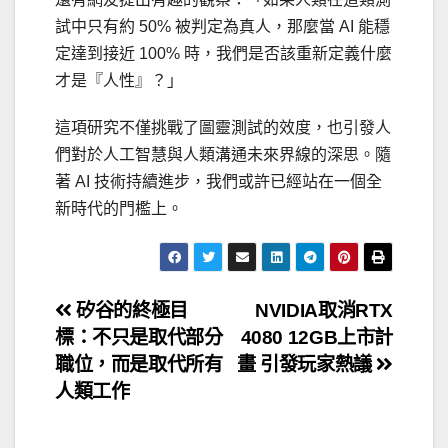
試中只有約 50% 被判定為真人，那麼當 AI 能穩
定達到接近 100% 時，我們是否該重新定義什麼
才是『人性』？」
這項研究不僅挑戰了圖靈測試的效度，也引發人
們對於人工智慧與人類溝通未來界線的深思。隨
著 AI 技術持續進步，我們或許已經站在一個全
新時代的門檻上。
文
矽谷的終極目
NVIDIA取消RTX
標：不只是取代部分
4080 12GB上市計
章
職位，而是取代所有
畫 引發玩家熱議
導
人類工作
覽