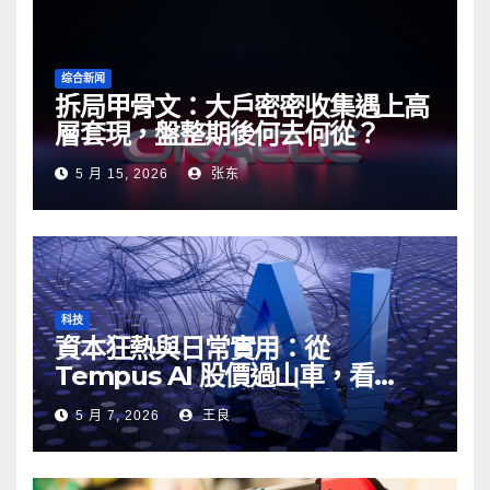
综合新闻
拆局甲骨文：大戶密密收集遇上高
層套現，盤整期後何去何從？
5 月 15, 2026
张东
科技
資本狂熱與日常實用：從
Tempus AI 股價過山車，看
Google AI 搜尋的真實伏位與妙用
5 月 7, 2026
王良