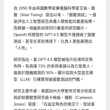
自 1950 年由英國數學家兼電腦科學家艾倫・圖
靈（Alan Turing）提出以來，「圖靈測試」一直
是評估人工智慧是否具備人類智能的重要指標。
而根據一項最新尚待同行審查的研究顯示，
OpenAI 所開發的 GPT-4.5 模型不僅通過了圖靈
測試，甚至在某些情境下，比真人更能展現出
「人性」。
研究指出，當 GPT-4.5 模型被指示扮演特定角
色時，有高達 73% 的參與者誤以為它是真人，
遠高於隨機猜測的 50%，顯示這款大型語言模
型（LLM）已確實突破圖靈測試的門檻。
研究主要作者、美國加州大學聖地牙哥分校語言
與認知實驗室研究員卡梅倫・鍾斯（Cameron
Jones）寫道：「在設定角色的情況下，受試者