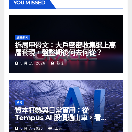
YOU MISSED
综合新闻
拆局甲骨文：大戶密密收集遇上高
層套現，盤整期後何去何從？
5 月 15, 2026
张东
科技
資本狂熱與日常實用：從
Tempus AI 股價過山車，看
Google AI 搜尋的真實伏位與妙用
5 月 7, 2026
王良