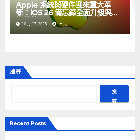
Apple 系統與硬件迎來重大革
新：iOS 26 備忘錄全面升級與觸
控螢幕 MacBook Pro 登場
10 月 17, 2025
王良
搜尋
搜
尋
Recent Posts