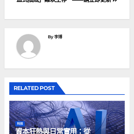
導
覽
By
李博
RELATED POST
科技
資本狂熱與日常實用：從