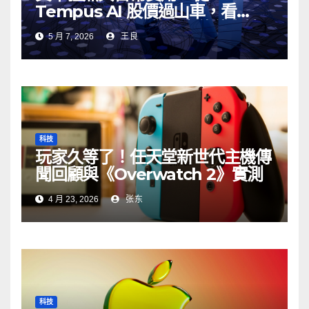
Tempus AI 股價過山車，看
Google AI 搜尋的真實伏位與妙
5 月 7, 2026
王良
用
科技
玩家久等了！任天堂新世代主機傳
聞回顧與《Overwatch 2》實測
4 月 23, 2026
张东
科技