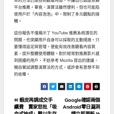
本的方法仍是控制觀看時間，不讓自己過度依賴
平台推薦。畢竟，演算法雖然便利，但也可能陷
使用戶於「內容泡泡」中，限制了多元觀點的接
觸。
這份報告不僅揭示了 YouTube 推薦系統潛在的
問題，也突顯用戶自身可以採取的主動措施。只
要懂得設定與管理，便能有效改善觀看內容質
素，提升整體使用體驗。對於經常對推薦影片感
到困擾的用戶，不妨參考 Mozilla 提出的建議，
親自嘗試調整演算法的方式，或許會有意想不到
的收穫。
文
蝦皮再調成交手
Google確認兩個
續費 賣家怒批「吸
Android零日漏洞
章
血式抽成」難以生存
——請立即更新