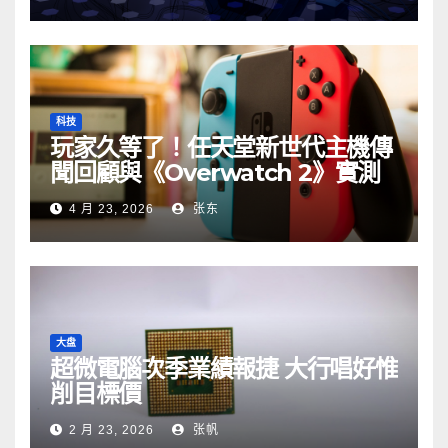
科技
玩家久等了！任天堂新世代主機傳
聞回顧與《Overwatch 2》實測
4 月 23, 2026
张东
大盘
超微電腦次季業績報捷 大行唱好惟
削目標價
2 月 23, 2026
张帆