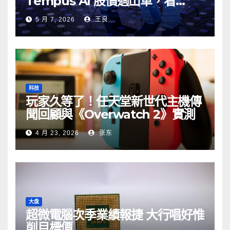
Tempus AI 股價過山車，看
Google AI 搜尋的真實伏位與妙用
5 月 7, 2026
王良
科技
玩家久等了！任天堂新世代主機傳
聞回顧與《Overwatch 2》實測
4 月 23, 2026
张东
大盘
超微電腦次季業績報捷 大行唱好惟
削目標價