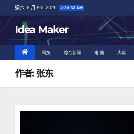
Skip
週六. 8 月 8th, 2026
4:34:34 AM
to
content
Idea Maker
科技
综合新闻
电 脑
大盘
作者:
张东