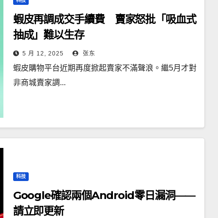
科技
蝦皮再調成交手續費 賣家怒批「吸血式
抽成」難以生存
5 月 12, 2025
张东
蝦皮購物平台近期再度掀起賣家不滿聲浪。繼5月才對
非商城賣家調...
科技
Google確認兩個Android零日漏洞——
請立即更新