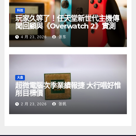
科技
玩家久等了！任天堂新世代主機傳
聞回顧與《Overwatch 2》實測
4 月 23, 2026
张东
大盘
超微電腦次季業績報捷 大行唱好惟
削目標價
2 月 23, 2026
张帆