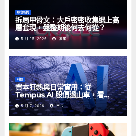
综合新闻
拆局甲骨文：大戶密密收集遇上高
層套現，盤整期後何去何從？
5 月 15, 2026
张东
科技
資本狂熱與日常實用：從
Tempus AI 股價過山車，看
Google AI 搜尋的真實伏位與妙用
5 月 7, 2026
王良