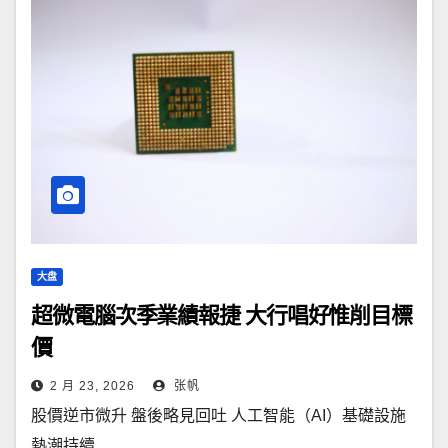
大盘
超微電腦次季業績報捷 大行唱好惟削目標
價
2 月 23, 2026
张帆
股價逆市微升 盤後略見回吐 人工智能（AI）基礎設施
熱潮持續...