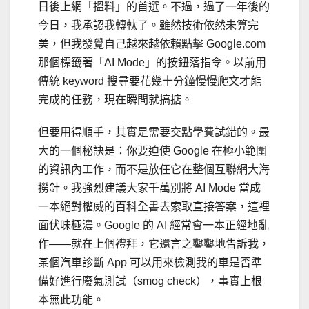
日後上網「搵料」的首選。不過，過了一年後的
今日，我承認我轉軚了。雖然技術依然未算完
美，但我發覺自己越來越依賴點擊 Google.com
那個標籤著「AI Mode」的按鈕落指令。以前用
傳統 keyword 搜尋要花幾十分鐘慢慢爬文才能
完成的任務，現在瞬間就搞掂。
但要用得順手，其實是需要交點學費試錯的。最
大的一個秘訣是：你要迫使 Google 在極小範圍
的資訊內工作，而不是放任它在整個互聯網大海
撈針。我強烈建議大家千萬別將 AI Mode 當成
一本絕對權威的百科全書去索取直接答案，這裡
面伏味極濃。Google 的 AI 經常會一本正經地亂
作——就在上個禮拜，它還言之鑿鑿地告訴我，
某個汽車診斷 App 可以用來檢測我的車是否準
備好進行廢氣測試（smog check），事實上根
本無此功能。