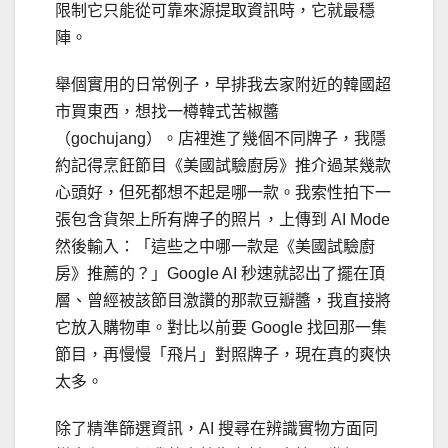
限制它只能從可靠來源提取資訊時，它就最穩
陣。
舉個實用的日常例子，早排我去家附近的韓國超
市買東西，想找一樽韓式苦椒醬
（gochujang）。店裡進了幾個不同牌子，我隱
約記得烹飪節目《美國試驗廚房》推介過某幾款
心頭好，但死都想不起是哪一款。我索性拍下一
張包含貨架上所有牌子的照片，上傳到 AI Mode
然後輸入：「這些之中哪一款是《美國試驗廚
房》推薦的？」Google AI 秒速就認出了擺在頂
層、曾經被該節目激讚的那款豆瓣醬，我直接將
它放入購物車。對比以前要 Google 找回那一集
節目，再慢慢「飛片」對照牌子，現在真的爽快
太多。
除了精準篩選資訊，AI 搜尋在辨識實物方面同