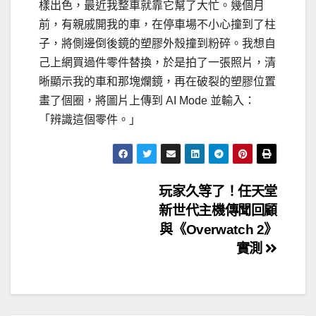
樣出色，最近我整車就靠它幫了大忙。幾個月
前，有親戚開我的車，在停車場不小心撞到了柱
子，將側邊倒後鏡的塑膠外殼撞到粉碎。我想自
己上網買過件零件替換，於是拍了一張照片，清
晰顯示我的車和那塊爛鏡，再在破裂的塑膠位置
畫了個圈，將圖片上傳到 AI Mode 並輸入：
「辨識這個零件。」
文
玩家久等了！任天堂
新世代主機傳聞回顧
章
與《Overwatch 2》
導
實測
覽