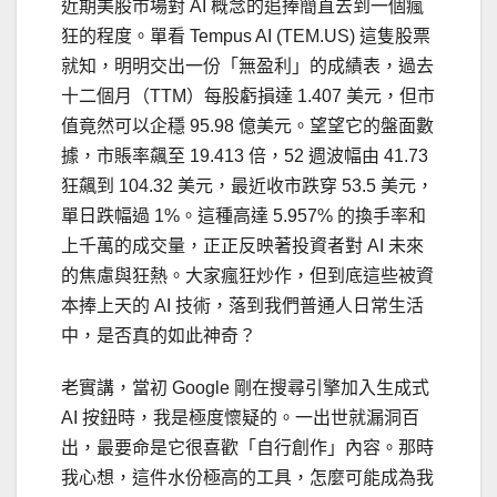
近期美股市場對 AI 概念的追捧簡直去到一個瘋
狂的程度。單看 Tempus AI (TEM.US) 這隻股票
就知，明明交出一份「無盈利」的成績表，過去
十二個月（TTM）每股虧損達 1.407 美元，但市
值竟然可以企穩 95.98 億美元。望望它的盤面數
據，市賬率飆至 19.413 倍，52 週波幅由 41.73
狂飆到 104.32 美元，最近收市跌穿 53.5 美元，
單日跌幅過 1%。這種高達 5.957% 的換手率和
上千萬的成交量，正正反映著投資者對 AI 未來
的焦慮與狂熱。大家瘋狂炒作，但到底這些被資
本捧上天的 AI 技術，落到我們普通人日常生活
中，是否真的如此神奇？
老實講，當初 Google 剛在搜尋引擎加入生成式
AI 按鈕時，我是極度懷疑的。一出世就漏洞百
出，最要命是它很喜歡「自行創作」內容。那時
我心想，這件水份極高的工具，怎麼可能成為我