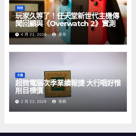
科技
玩家久等了！任天堂新世代主機傳
聞回顧與《Overwatch 2》實測
4 月 23, 2026
张东
大盘
超微電腦次季業績報捷 大行唱好惟
削目標價
2 月 23, 2026
张帆