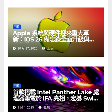
科技
Apple 系統與硬件迎來重大革
新：iOS 26 備忘錄全面升級與觸
控螢幕 MacBook Pro 登場
10 月 17, 2025
王良
科技
首款搭載 Intel Panther Lake 處
理器筆電於 IFA 亮相，宏碁 Swift
16 AI 拔得頭籌
9 月 4, 2025
张帆