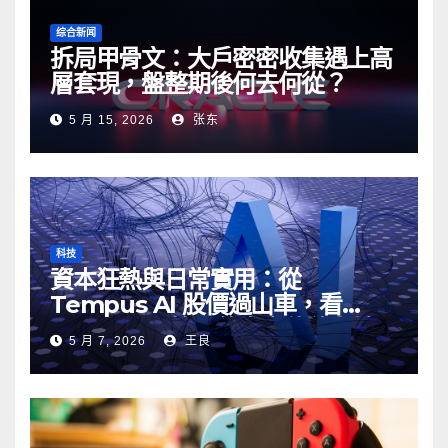
综合新闻
拆局甲骨文：大戶密密收集遇上高
層套現，盤整期後何去何從？
5 月 15, 2026
张东
科技
資本狂熱與日常實用：從
Tempus AI 股價過山車，看
Google AI 搜尋的真實伏位與妙用
5 月 7, 2026
王良