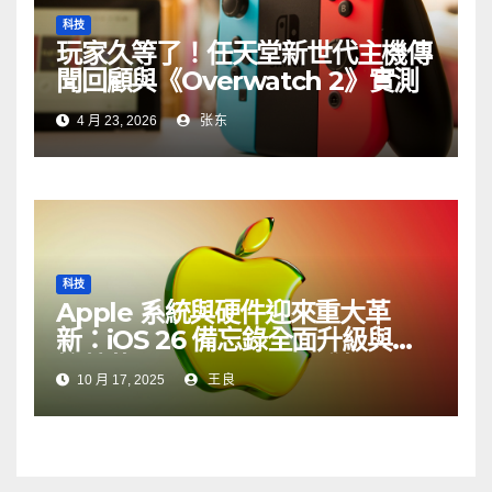
科技
玩家久等了！任天堂新世代主機傳
聞回顧與《Overwatch 2》實測
4 月 23, 2026
张东
科技
Apple 系統與硬件迎來重大革
新：iOS 26 備忘錄全面升級與觸
控螢幕 MacBook Pro 登場
10 月 17, 2025
王良