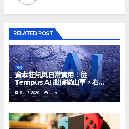
RELATED POST
科技
資本狂熱與日常實用：從
Tempus AI 股價過山車，看
Google AI 搜尋的真實伏位與妙
5 月 7, 2026
王良
用