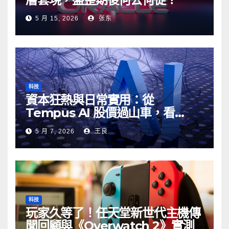
5 月 15, 2026
张东
科技
資本狂熱與日常實用：從
Tempus AI 股價過山車，看
Google AI 搜尋的真實伏位與妙用
5 月 7, 2026
王良
科技
玩家久等了！任天堂新世代主機傳
聞回顧與《Overwatch 2》實測