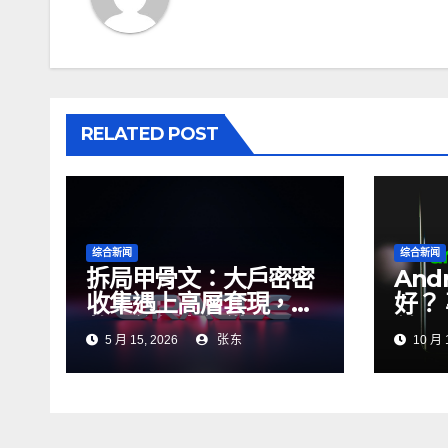
RELATED POST
综合新闻
综合新闻
拆局甲骨文：大戶密密
And
收集遇上高層套現，盤
好？
整期後何去何從？
兼 A
5 月 15, 2026
张东
10 月 
全攻