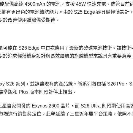
e 可能配備高達 4500mAh 的電池，支援 45W 快速充電。儘管目前
代擁有更出色的電池續航能力。由於 S25 Edge 雖具備輕薄設計
對於改善使用體驗備受期待。
能在 S26 Edge 中首次應用了最新的矽碳電池技術。該技術
對於追求輕薄機身設計與長效續航的旗艦機型來說具有重要意義
 S26 系列，並調整現有的產品線。新系列將包括 S26 Pro、S
的標準版和 Plus 版本則預計停止推出。
三星自家開發的 Exynos 2600 晶片，而 S26 Ultra 則預期使用
分別針對不同市場進行銷售與定位。此舉延續了三星近年雙平台策略，依照