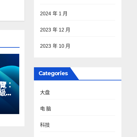
2024 年 1 月
2023 年 12 月
2023 年 10 月
Categories
預覽：
升級，
大盘
步登
电 脑
科技