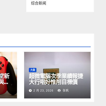
综合新闻
大盘
堂新
超微電腦次季業績報捷
與
大行唱好惟削目標價
2》實測
2 月 23, 2026
张帆