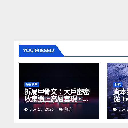
YOU MISSED
综合新闻
科技
拆局甲骨文：大戶密密
資本
收集遇上高層套現，盤
從 T
整期後何去何從？
山車，
5 月 15, 2026
张东
5 月 
尋的