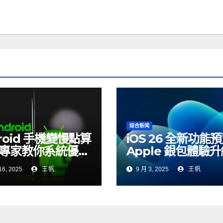
综合新闻
roid 手機變慢點算
iOS 26 全新功能
 專家教你系統優化
Apple 銀包體驗
ndroid 16 新功能
第九測試版系統同
16, 2025
王帆
9 月 3, 2025
王帆
略
場