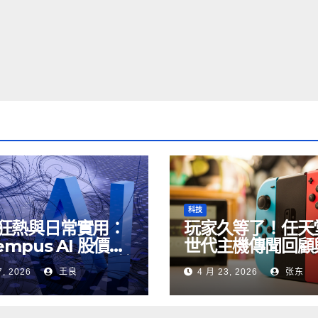
科技
狂熱與日常實用：
玩家久等了！任天
empus AI 股價過
世代主機傳聞回顧
看 Google AI 搜
《Overwatch 
7, 2026
王良
4 月 23, 2026
张东
真實伏位與妙用