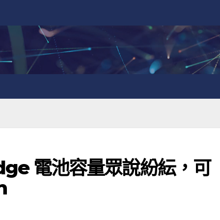
6 Edge 電池容量眾說紛紜，可
h